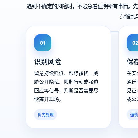
遇到不确定的风险时，不必急着证明所有事情。先
少慌乱
01
02
识别风险
保
留意持续贬低、跟踪骚扰、威
在安
胁公开隐私、限制行动或强迫
通话
回应等信号，判断是否需要尽
见证
快离开现场。
或公
优先处理
谨慎