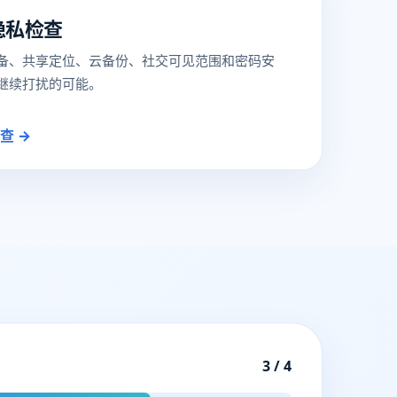
隐私检查
备、共享定位、云备份、社交可见范围和密码安
继续打扰的可能。
查 →
3 / 4