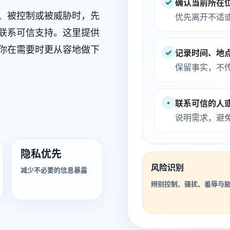
✓
确认当前所在
、被控制或被威胁时，先
优先离开不适
联系可信支持。这里提供
你在需要时更从容地做下
✓
记录时间、地
保留事实，不
•
联系可信的人
说明需求，避
隐私优先
风险识别
减少不必要的信息暴露
辨别控制、骚扰、羞辱与