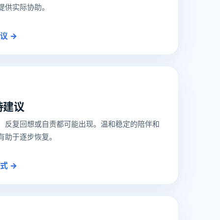
提供实际协助。
议 →
持建议
、反复回想或自责都可能出现。温和稳定的陪伴和
有助于逐步恢复。
式 →