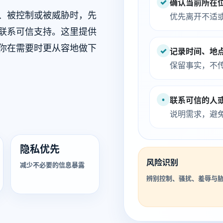
✓
确认当前所在
、被控制或被威胁时，先
优先离开不适
联系可信支持。这里提供
你在需要时更从容地做下
✓
记录时间、地
保留事实，不
•
联系可信的人
说明需求，避
隐私优先
风险识别
减少不必要的信息暴露
辨别控制、骚扰、羞辱与