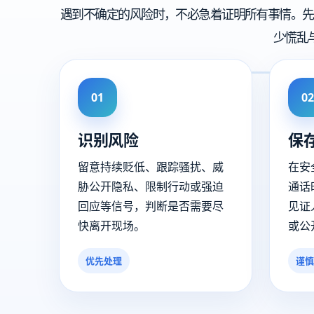
遇到不确定的风险时，不必急着证明所有事情。先
少慌乱
01
02
识别风险
保
留意持续贬低、跟踪骚扰、威
在安
胁公开隐私、限制行动或强迫
通话
回应等信号，判断是否需要尽
见证
快离开现场。
或公
优先处理
谨慎