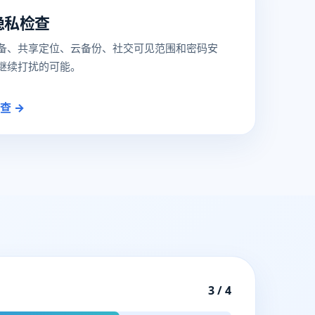
隐私检查
备、共享定位、云备份、社交可见范围和密码安
继续打扰的可能。
查 →
3 / 4