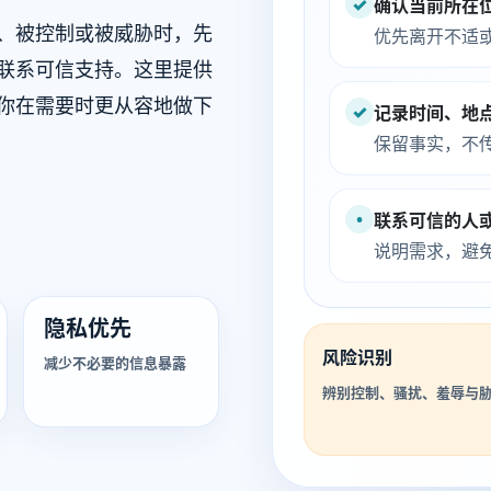
✓
确认当前所在
、被控制或被威胁时，先
优先离开不适
联系可信支持。这里提供
你在需要时更从容地做下
✓
记录时间、地
保留事实，不
•
联系可信的人
说明需求，避
隐私优先
风险识别
减少不必要的信息暴露
辨别控制、骚扰、羞辱与