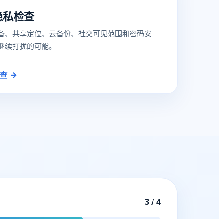
隐私检查
备、共享定位、云备份、社交可见范围和密码安
继续打扰的可能。
查 →
3 / 4