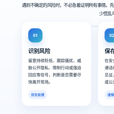
遇到不确定的风险时，不必急着证明所有事情。先
少慌乱
01
02
识别风险
保
留意持续贬低、跟踪骚扰、威
在安
胁公开隐私、限制行动或强迫
通话
回应等信号，判断是否需要尽
见证
快离开现场。
或公
优先处理
谨慎